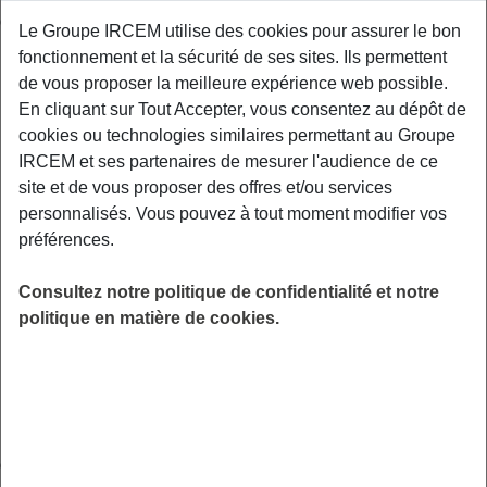
d’exercice (secteur 1 ou secteur 2).
Le Groupe IRCEM utilise des cookies pour assurer le bon
fonctionnement et la sécurité de ses sites. Ils permettent
de vous proposer la meilleure expérience web possible.
Le médecin conventionné de secteur 1 applique le tarif
En cliquant sur Tout Accepter, vous consentez au dépôt de
fixé par la convention nationale conclue entre l’assurance
cookies ou technologies similaires permettant au Groupe
maladie obligatoire et les représentants syndicaux de la
IRCEM et ses partenaires de mesurer l'audience de ce
profession (tarif opposable). Les dépassements
site et de vous proposer des offres et/ou services
d’honoraires ne sont autorisés qu’en cas de demande
personnalisés. Vous pouvez à tout moment modifier vos
particulière du patient, comme par exemple, une
préférences.
consultation en dehors des heures habituelles
d’ouverture du cabinet du médecin.
Consultez notre politique de confidentialité et notre
Le médecin conventionné de secteur 2 pratique des
politique en matière de cookies.
honoraires libres. Il est autorisé à facturer des
dépassements d’honoraires avec “tact et mesure”.
Les professionnels de santé ont l’obligation d’afficher “de
manière lisible et visible dans leur salle d’attente” leur secteur
d’activité, leurs honoraires et le montant d’au moins cinq