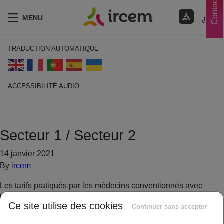
Contacts
MENU
TRADUCTION AUTOMATIQUE
ACCESSIBILITÉ AUDIO
ECOUTER EN FRANÇAIS
Secteur 1 / Secteur 2
14 janvier 2021
By
ircem
Les tarifs pratiqués par les médecins conventionnés avec
l’assurance maladie obligatoire et la base de remboursement
Ce site utilise des cookies
Continuer sans accepter →
de cette dernière varient en fonction de la discipline du
médecin (généraliste ou spécialiste) et de son secteur