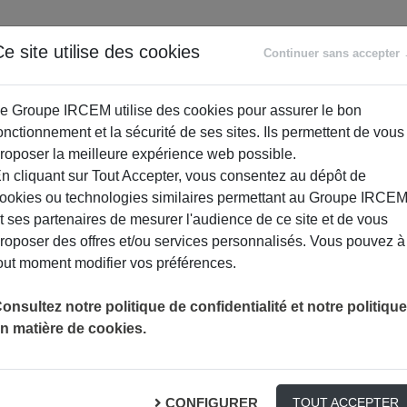
ANCE
RETRAITE
ACCOMPAGNEMENT
PR
e site utilise des cookies
Continuer sans accepter
SOCIAL
e Groupe IRCEM utilise des cookies pour assurer le bon
onctionnement et la sécurité de ses sites. Ils permettent de vous
roposer la meilleure expérience web possible.
n cliquant sur Tout Accepter, vous consentez au dépôt de
ookies ou technologies similaires permettant au Groupe IRCE
t ses partenaires de mesurer l'audience de ce site et de vous
roposer des offres et/ou services personnalisés. Vous pouvez à
out moment modifier vos préférences.
onsultez notre politique de confidentialité et notre politique
n matière de cookies.
 ou les médecins stomatologues ou les chirurgiens dentistes. Elle
CONFIGURER
tions dentaires (les dents qui se chevauchent, qui sortent mal,
TOUT ACCEPTER