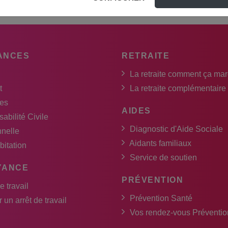
ANCES
RETRAITE
La retraite comment ça ma
t
La retraite complémentaire
es
AIDES
abilité Civile
Diagnostic d'Aide Sociale
nnelle
Aidants familiaux
bitation
Service de soutien
YANCE
PRÉVENTION
e travail
Prévention Santé
 un arrêt de travail
Vos rendez-vous Préventio