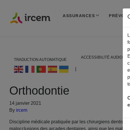
ASSURANCES
PRÉVOY
C
L
f
p
E
ACCESSIBILITÉ AUDIO
TRADUCTION AUTOMATIQUE
c
ECOUTER EN FRANÇAIS
|
e
p
t
Orthodontie
C
14 janvier 2021
e
By
ircem
Discipline médicale pratiquée par les chirurgiens dentistes
malocclusions des arcades dentaires, ainsi que les malposi