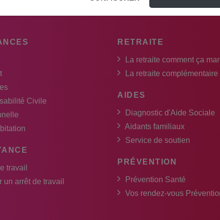
ANCES
RETRAITE
La retraite comment ça ma
t
La retraite complémentaire
es
AIDES
abilité Civile
Diagnostic d'Aide Sociale
nnelle
Aidants familiaux
bitation
Service de soutien
YANCE
PRÉVENTION
e travail
Prévention Santé
 un arrêt de travail
Vos rendez-vous Préventio