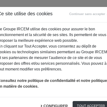
ANCE
RETRAITE
ACCOMPAGNEMENT
PR
e site utilise des cookies
Continuer sans accepter
SOCIAL
e Groupe IRCEM utilise des cookies pour assurer le bon
onctionnement et la sécurité de ses sites. Ils permettent de vous
roposer la meilleure expérience web possible.
n cliquant sur Tout Accepter, vous consentez au dépôt de
ookies ou technologies similaires permettant au Groupe IRCE
t ses partenaires de mesurer l'audience de ce site et de vous
roposer des offres et/ou services personnalisés. Vous pouvez à
out moment modifier vos préférences.
 travail (ITT)
onsultez notre politique de confidentialité et notre politique
n matière de cookies.
exercer physiquement une activité professionnelle. Elle peut être
CONFIGURER
TOUT ACCEPTER