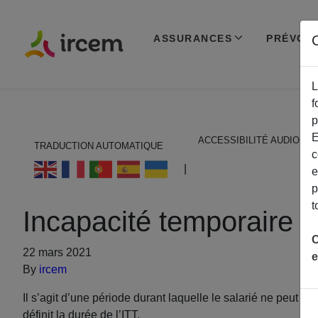
ASSURANCES
PRÉVOY
C
L
f
p
E
ACCESSIBILITÉ AUDIO
TRADUCTION AUTOMATIQUE
c
ECOUTER EN FRANÇAIS
|
e
p
t
Incapacité temporaire de
C
22 mars 2021
e
By
ircem
Il s’agit d’une période durant laquelle le salarié ne peut 
définit la durée de l’ITT.