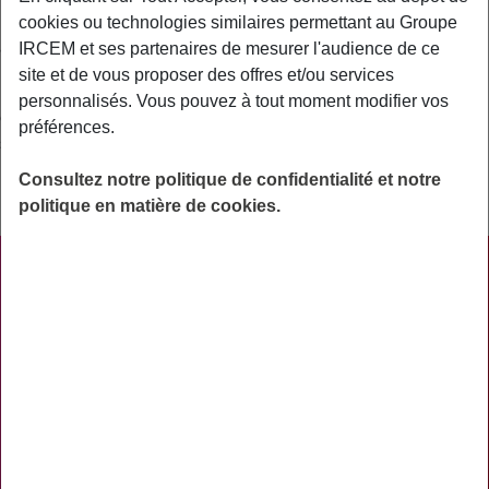
reviennent chers à leurs assureurs, notamment les personnes
cookies ou technologies similaires permettant au Groupe
âgées en matière de complémentaire santé.
IRCEM et ses partenaires de mesurer l'audience de ce
site et de vous proposer des offres et/ou services
Une garantie viagère est généralement immédiate, c’est-à-dire
personnalisés. Vous pouvez à tout moment modifier vos
en vigueur dès la souscription. La compagnie d’assurance
préférences.
santé, ou la mutuelle santé, s’engage à maintenir le contrat
malgré les montants, la durée et la fréquence des
Consultez notre politique de confidentialité et notre
remboursements de soins.
politique en matière de cookies.
PRATIQUE
ACTUALITÉS
ASSURANCES
PRÉVOYANCE
RETRAITE
AIDES