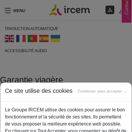
Contacts
MENU
TRADUCTION AUTOMATIQUE
ACCESSIBILITÉ AUDIO
ECOUTER EN FRANÇAIS
Garantie viagère
Ce site utilise des cookies
14 janvier 2021
Continuer sans accepter →
By
ircem
C’est une garantie à vie qui ne peut être résiliée qu’à la
Le Groupe IRCEM utilise des cookies pour assurer le bon
demande de l’assuré. La mutuelle retrouve le droit de résilier le
fonctionnement et la sécurité de ses sites. Ils permettent
contrat seulement si l’adhérent ne paie pas ses cotisations. Ce
de vous proposer la meilleure expérience web possible.
dispositif protège des résiliations de contrat, les assurés qui
En cliquant sur Tout Accepter, vous consentez au dépôt de