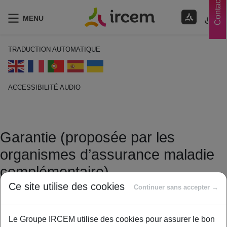
Contacts
MENU
TRADUCTION AUTOMATIQUE
ACCESSIBILITÉ AUDIO
ECOUTER EN FRANÇAIS
Garantie (proposée par les
organismes d’assurance maladie
complémentaire)
Ce site utilise des cookies
Continuer sans accepter →
14 janvier 2021
By
ircem
Le Groupe IRCEM utilise des cookies pour assurer le bon
Engagement de l’organisme d’assurance maladie