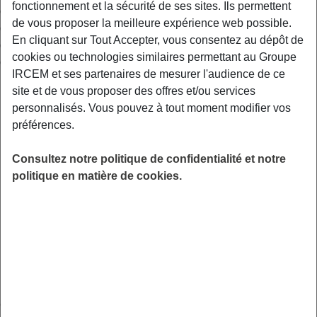
fonctionnement et la sécurité de ses sites. Ils permettent
complémentaire à assurer la prise en charge totale ou partielle
de vous proposer la meilleure expérience web possible.
des frais de santé à un niveau prévu à l’avance par des
En cliquant sur Tout Accepter, vous consentez au dépôt de
documents contractuels. Les garanties peuvent notamment
cookies ou technologies similaires permettant au Groupe
concerner :
IRCEM et ses partenaires de mesurer l'audience de ce
les frais liés à une hospitalisation (honoraires, frais de
site et de vous proposer des offres et/ou services
séjour, forfait journalier hospitalier, chambre
personnalisés. Vous pouvez à tout moment modifier vos
particulière…) ;
préférences.
les consultations et visites de médecins généralistes ou
spécialistes ;
Consultez notre politique de confidentialité et notre
les frais pharmaceutiques (médicaments et vaccins) ;
politique en matière de cookies.
les frais de biologie médicale (analyses) ;
les actes médicaux et d’auxiliaires médicaux ;
les frais d’optique : montures, verres et lentilles ;
les frais de soins et de prothèses dentaires ;
les frais d’appareillage (audioprothèse, fauteuil roulant
…).
Cet engagement est matérialisé par la souscription d’un contrat