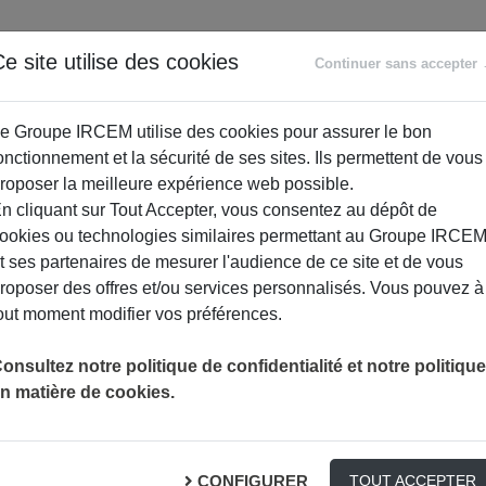
ANCE
RETRAITE
ACCOMPAGNEMENT
PR
e site utilise des cookies
Continuer sans accepter
SOCIAL
e Groupe IRCEM utilise des cookies pour assurer le bon
onctionnement et la sécurité de ses sites. Ils permettent de vous
roposer la meilleure expérience web possible.
n cliquant sur Tout Accepter, vous consentez au dépôt de
ookies ou technologies similaires permettant au Groupe IRCE
t ses partenaires de mesurer l'audience de ce site et de vous
roposer des offres et/ou services personnalisés. Vous pouvez à
out moment modifier vos préférences.
onsultez notre politique de confidentialité et notre politique
n matière de cookies.
s réels. Dans ce cas, la totalité des dépenses engagées par l’a
CONFIGURER
TOUT ACCEPTER