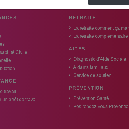
ANCES
RETRAITE
La retraite comment ça ma
t
La retraite complémentaire
es
AIDES
abilité Civile
Diagnostic d'Aide Sociale
nnelle
Aidants familiaux
bitation
Service de soutien
YANCE
PRÉVENTION
e travail
Prévention Santé
 un arrêt de travail
Vos rendez-vous Préventio