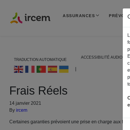
ASSURANCES
PRÉVOY
C
L
f
p
E
ACCESSIBILITÉ AUDIO
TRADUCTION AUTOMATIQUE
c
ECOUTER EN FRANÇAIS
|
e
p
t
Frais Réels
C
14 janvier 2021
e
By
ircem
Certaines garanties prévoient une prise en charge aux frai