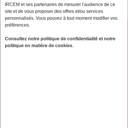
Il vous permet de les partager avec les professionnels de santé
IRCEM et ses partenaires de mesurer l'audience de ce
de votre choix, qui en ont besoin pour vous soigner.
site et de vous proposer des offres et/ou services
personnalisés. Vous pouvez à tout moment modifier vos
préférences.
PRATIQUE
Consultez notre politique de confidentialité et notre
ACTUALITÉS
politique en matière de cookies.
ASSURANCES
PRÉVOYANCE
RETRAITE
AIDES
PRÉVENTION
NOS RÉSEAUX SOCIAUX
TÉLÉCHARGER L'APPLICATION