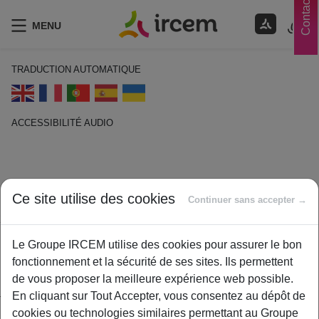
Contacts
MENU
TRADUCTION AUTOMATIQUE
ACCESSIBILITÉ AUDIO
ECOUTER EN FRANÇAIS
Dossier Médical Partagé (DMP)
Ce site utilise des cookies
Continuer sans accepter →
22 mars 2021
By
ircem
Le Groupe IRCEM utilise des cookies pour assurer le bon
fonctionnement et la sécurité de ses sites. Ils permettent
Le Dossier Médical Partagé (DMP) est un carnet de santé
de vous proposer la meilleure expérience web possible.
numérique qui conserve et sécurise vos informations de santé :
En cliquant sur Tout Accepter, vous consentez au dépôt de
traitements, résultats d’examens, allergies,…
cookies ou technologies similaires permettant au Groupe