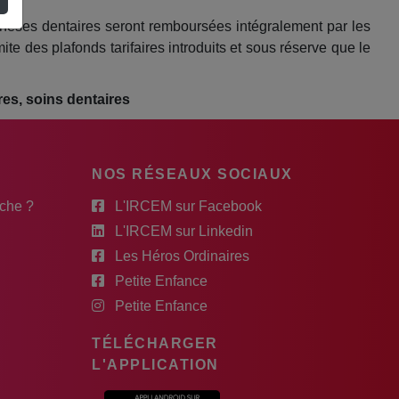
othèses dentaires seront remboursées intégralement par les
e des plafonds tarifaires introduits et sous réserve que le
res, soins dentaires
NOS RÉSEAUX SOCIAUX
rche ?
L'IRCEM sur Facebook
L'IRCEM sur Linkedin
Les Héros Ordinaires
Petite Enfance
Petite Enfance
TÉLÉCHARGER
L'APPLICATION