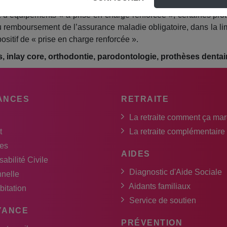
t d’équipements « à prise en charge renforcée », certaines pr
emboursement de l’assurance maladie obligatoire, dans la limit
positif de « prise en charge renforcée ».
s, inlay core, orthodontie, parodontologie, prothèses dentai
ANCES
RETRAITE
La retraite comment ça ma
t
La retraite complémentaire
es
AIDES
abilité Civile
Diagnostic d'Aide Sociale
nnelle
Aidants familiaux
bitation
Service de soutien
YANCE
PRÉVENTION