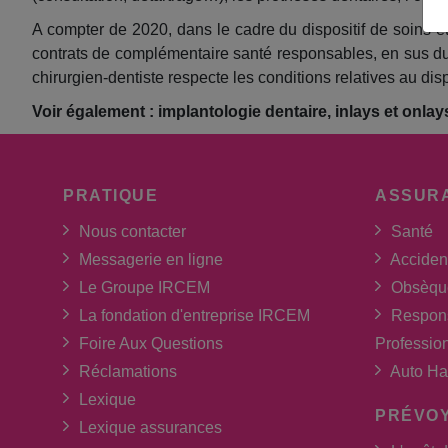
A compter de 2020, dans le cadre du dispositif de soins e
contrats de complémentaire santé responsables, en sus du r
chirurgien-dentiste respecte les conditions relatives au dis
Voir également : implantologie dentaire, inlays et onlay
PRATIQUE
ASSUR
Nous contacter
Santé
Messagerie en ligne
Acciden
Le Groupe IRCEM
Obsèqu
La fondation d'entreprise IRCEM
Respons
Foire Aux Questions
Professio
Réclamations
Auto Ha
Lexique
PRÉVO
Lexique assurances