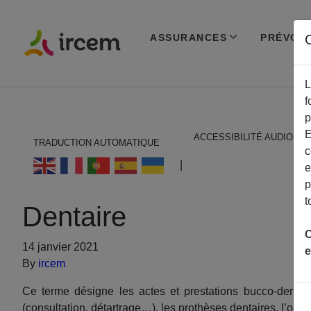
ASSURANCES
PRÉVOY
C
L
f
p
E
ACCESSIBILITÉ AUDIO
TRADUCTION AUTOMATIQUE
c
ECOUTER EN FRANÇAIS
|
e
p
t
Dentaire
C
14 janvier 2021
e
By
ircem
Ce terme désigne les actes et prestations bucco-dentair
(consultation, détartrage…), les prothèses dentaires, l’orth