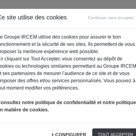
ANCE
RETRAITE
ACCOMPAGNEMENT
PR
e site utilise des cookies
Continuer sans accepter
SOCIAL
e Groupe IRCEM utilise des cookies pour assurer le bon
onctionnement et la sécurité de ses sites. Ils permettent de vous
roposer la meilleure expérience web possible.
n cliquant sur Tout Accepter, vous consentez au dépôt de
ookies ou technologies similaires permettant au Groupe IRCE
t ses partenaires de mesurer l'audience de ce site et de vous
roposer des offres et/ou services personnalisés. Vous pouvez à
out moment modifier vos préférences.
onsultez notre politique de confidentialité et notre politique
n matière de cookies.
es réalisés par un chirurgien-dentiste, un orthodontiste ou 
CONFIGURER
odontie, la parodontologie, l’implantologie…
TOUT ACCEPTER