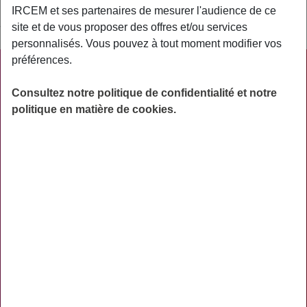
IRCEM et ses partenaires de mesurer l'audience de ce
Synonymes : délai d’attente, délai de
carence
site et de vous proposer des offres et/ou services
personnalisés. Vous pouvez à tout moment modifier vos
préférences.
PRATIQUE
Consultez notre politique de confidentialité et notre
ACTUALITÉS
politique en matière de cookies.
ASSURANCES
PRÉVOYANCE
RETRAITE
AIDES
PRÉVENTION
NOS RÉSEAUX SOCIAUX
TÉLÉCHARGER L'APPLICATION