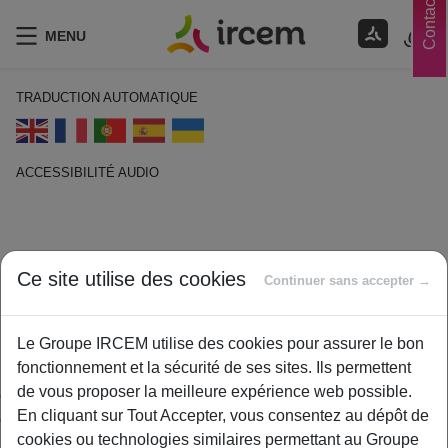
Contacts
MENU
TRADUCTION AUTOMATIQUE
ACCESSIBILITÉ AUDIO
ECOUTER EN FRANÇAIS
Délai de stage
Ce site utilise des cookies
Continuer sans accepter →
14 janvier 2021
By
ircem
Le Groupe IRCEM utilise des cookies pour assurer le bon
fonctionnement et la sécurité de ses sites. Ils permettent
Période au cours de laquelle une garantie ne s’applique pas –
de vous proposer la meilleure expérience web possible.
ou de manière limitée – bien que l’assuré cotise. Elle
En cliquant sur Tout Accepter, vous consentez au dépôt de
commence à courir à compter du jour de la souscription ou de
cookies ou technologies similaires permettant au Groupe
l’adhésion à la complémentaire santé.