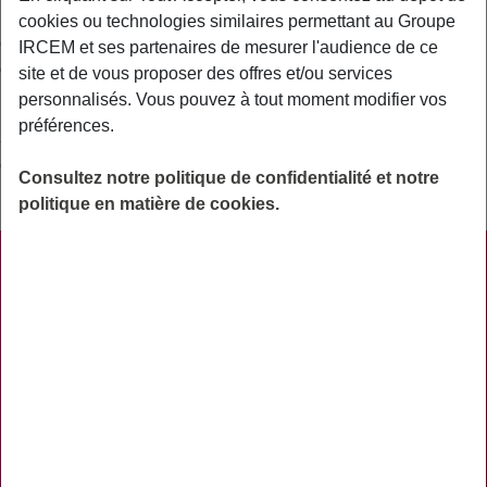
passer des accords avec certains professionnels ou
cookies ou technologies similaires permettant au Groupe
établissements de santé en vue de permettre à leurs assurés
IRCEM et ses partenaires de mesurer l'audience de ce
de bénéficier de certains services ou avantages : tiers-payant,
site et de vous proposer des offres et/ou services
prix négociés….
personnalisés. Vous pouvez à tout moment modifier vos
préférences.
Synonyme : Réseau de professionnels ou
d’établissements, accord passé avec les professionnels ou
Consultez notre politique de confidentialité et notre
les établissements
politique en matière de cookies.
PRATIQUE
ACTUALITÉS
ASSURANCES
PRÉVOYANCE
RETRAITE
AIDES