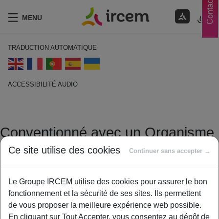
Contacts
MENU
TRADUCTION AUTOMATIQUE
ACCESSIBILITÉ AUDIO
ECOUTER EN FRANÇAIS
Conventionné avec un Organisme
d’Assurance Maladie
Ce site utilise des cookies
Continuer sans accepter →
Complémentaire
Le Groupe IRCEM utilise des cookies pour assurer le bon
14 janvier 2021
fonctionnement et la sécurité de ses sites. Ils permettent
By
ircem
de vous proposer la meilleure expérience web possible.
Les organismes d’assurance maladie complémentaire peuvent
En cliquant sur Tout Accepter, vous consentez au dépôt de