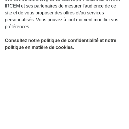
bénéfice de ses membres).
IRCEM et ses partenaires de mesurer l'audience de ce
site et de vous proposer des offres et/ou services
Synonyme : contrat groupe
personnalisés. Vous pouvez à tout moment modifier vos
préférences.
PRATIQUE
Consultez notre politique de confidentialité et notre
politique en matière de cookies.
ACTUALITÉS
ASSURANCES
PRÉVOYANCE
RETRAITE
AIDES
PRÉVENTION
NOS RÉSEAUX SOCIAUX
TÉLÉCHARGER L'APPLICATION