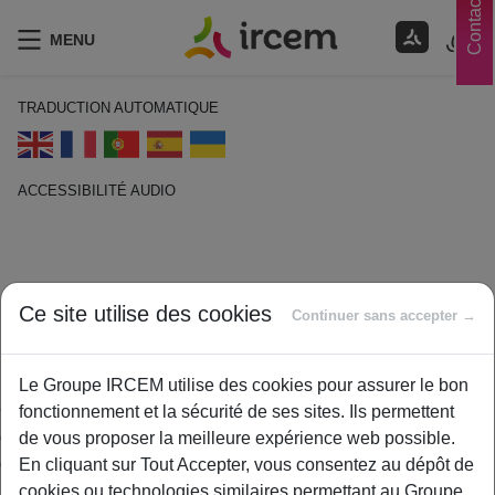
Contacts
MENU
TRADUCTION AUTOMATIQUE
ACCESSIBILITÉ AUDIO
ECOUTER EN FRANÇAIS
Contrat Collectif
Ce site utilise des cookies
Continuer sans accepter →
14 janvier 2021
By
ircem
Le Groupe IRCEM utilise des cookies pour assurer le bon
Contrat d‘assurance maladie complémentaire à adhésion
fonctionnement et la sécurité de ses sites. Ils permettent
obligatoire ou facultative souscrit par un employeur au bénéfice
de vous proposer la meilleure expérience web possible.
de ses salariés et généralement de leurs ayants droit (ou par
En cliquant sur Tout Accepter, vous consentez au dépôt de
une personne morale, par exemple une association, au
cookies ou technologies similaires permettant au Groupe