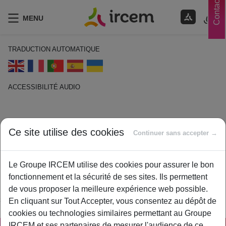
Contacts
MENU
TRADUCTION AUTOMATIQUE
ACCESSIBILITÉ AUDIO
ECOUTER EN FRANÇAIS
Ce site utilise des cookies
Consultation Médicale
Continuer sans accepter →
14 janvier 2021
Le Groupe IRCEM utilise des cookies pour assurer le bon
By
ircem
fonctionnement et la sécurité de ses sites. Ils permettent
Examen d’un patient par un médecin généraliste ou
de vous proposer la meilleure expérience web possible.
spécialiste, généralement effectué dans un cabinet médical.
En cliquant sur Tout Accepter, vous consentez au dépôt de
cookies ou technologies similaires permettant au Groupe
IRCEM et ses partenaires de mesurer l'audience de ce