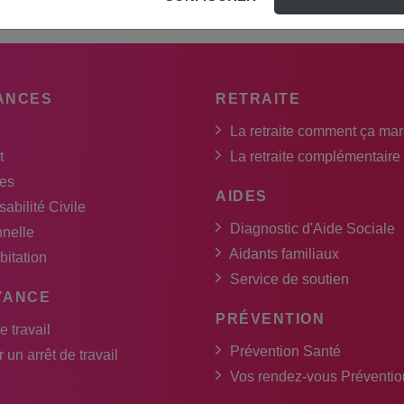
coût varie selon les établissements. Il peut être remboursé par
ANCES
RETRAITE
La retraite comment ça ma
t
La retraite complémentaire
es
AIDES
abilité Civile
Diagnostic d'Aide Sociale
nnelle
Aidants familiaux
bitation
Service de soutien
YANCE
PRÉVENTION
e travail
Prévention Santé
 un arrêt de travail
Vos rendez-vous Préventio