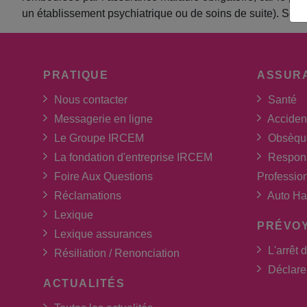
un établissement psychiatrique ou de soins de suite). Son 
PRATIQUE
ASSUR
Nous contacter
Santé
Messagerie en ligne
Acciden
Le Groupe IRCEM
Obsèqu
La fondation d'entreprise IRCEM
Respons
Foire Aux Questions
Professio
Réclamations
Auto Ha
Lexique
PRÉVO
Lexique assurances
L'arrêt d
Résiliation / Renonciation
Déclarer
ACTUALITÉS