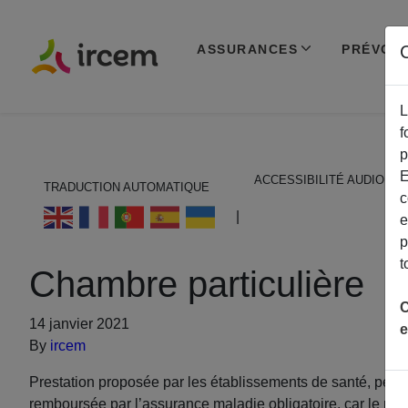
ASSURANCES
PRÉVOY
C
L
f
p
E
ACCESSIBILITÉ AUDIO
TRADUCTION AUTOMATIQUE
c
ECOUTER EN FRANÇAIS
|
e
p
t
Chambre particulière
C
14 janvier 2021
e
By
ircem
Prestation proposée par les établissements de santé, perme
remboursée par l’assurance maladie obligatoire, car le pa