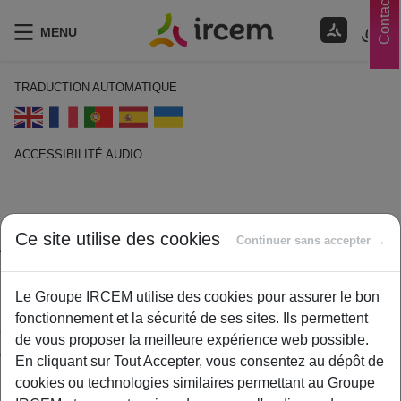
Contacts
MENU
TRADUCTION AUTOMATIQUE
ACCESSIBILITÉ AUDIO
ECOUTER EN FRANÇAIS
Age anniversaire
Ce site utilise des cookies
Continuer sans accepter →
14 janvier 2021
Le Groupe IRCEM utilise des cookies pour assurer le bon
By
ircem
fonctionnement et la sécurité de ses sites. Ils permettent
C’est l’âge calculé par différence entre la date du jour et la date
de vous proposer la meilleure expérience web possible.
de naissance, par exemple ; le 6 juillet 2010, quelqu’un né le
En cliquant sur Tout Accepter, vous consentez au dépôt de
16 septembre 1973 aura 37 ans.
cookies ou technologies similaires permettant au Groupe