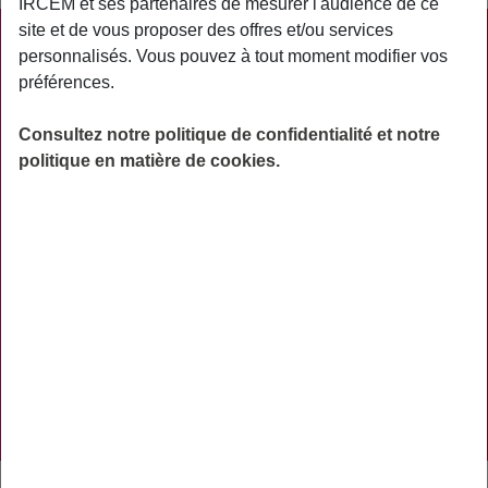
IRCEM et ses partenaires de mesurer l'audience de ce
site et de vous proposer des offres et/ou services
PRATIQUE
personnalisés. Vous pouvez à tout moment modifier vos
préférences.
ACTUALITÉS
ASSURANCES
Consultez notre politique de confidentialité et notre
politique en matière de cookies.
PRÉVOYANCE
RETRAITE
AIDES
PRÉVENTION
NOS RÉSEAUX SOCIAUX
TÉLÉCHARGER L'APPLICATION