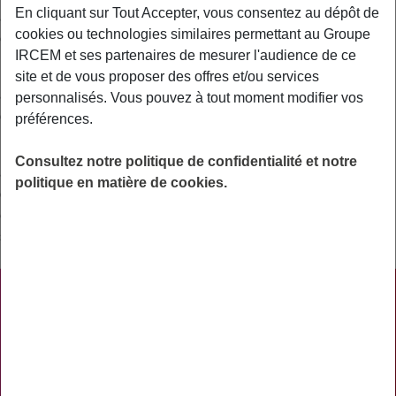
En cliquant sur Tout Accepter, vous consentez au dépôt de
à 100 % de la base de remboursement par l’assurance maladie
cookies ou technologies similaires permettant au Groupe
obligatoire.
IRCEM et ses partenaires de mesurer l'audience de ce
En revanche, les taux de remboursement habituels sont
site et de vous proposer des offres et/ou services
appliqués aux soins sans rapport avec l’ALD (exemple : 70 %
personnalisés. Vous pouvez à tout moment modifier vos
de la base de remboursement pour les honoraires).
préférences.
La Haute Autorité de Santé (HAS) édite des guides expliquant
Consultez notre politique de confidentialité et notre
aux patients en ALD les principaux éléments du traitement et
politique en matière de cookies.
du suivi de leur maladie. Par ailleurs, le protocole de soins
établi par le médecin traitant comporte les indications sur les
soins et traitements pris en charge dans le cadre de l’ALD.
PRATIQUE
ACTUALITÉS
ASSURANCES