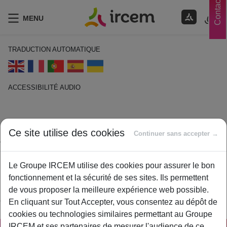
Contacts
MENU
TRADUCTION AUTOMATIQUE
ACCESSIBILITÉ AUDIO
ECOUTER EN FRANÇAIS
Ce site utilise des cookies
Adhérent
Continuer sans accepter →
14 janvier 2021
Le Groupe IRCEM utilise des cookies pour assurer le bon
By
ircem
fonctionnement et la sécurité de ses sites. Ils permettent
Personne qui a souscrit un contrat en complémentaire santé ou
de vous proposer la meilleure expérience web possible.
en prévoyance auprès d’une mutuelle.
En cliquant sur Tout Accepter, vous consentez au dépôt de
cookies ou technologies similaires permettant au Groupe
IRCEM et ses partenaires de mesurer l'audience de ce