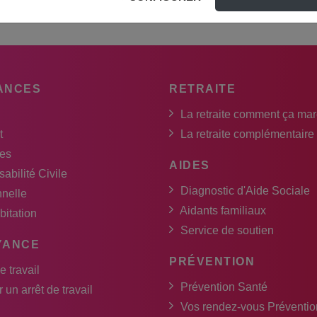
ANCES
RETRAITE
La retraite comment ça ma
t
La retraite complémentaire
es
AIDES
abilité Civile
Diagnostic d'Aide Sociale
nnelle
Aidants familiaux
bitation
Service de soutien
YANCE
PRÉVENTION
e travail
Prévention Santé
 un arrêt de travail
Vos rendez-vous Préventio