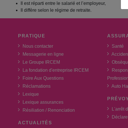
Il est réparti entre le salarié et l’employeur,
Il diffère selon le régime de retraite.
PRATIQUE
ASSUR
Nous contacter
Santé
Messagerie en ligne
Acciden
Le Groupe IRCEM
Obsèqu
La fondation d'entreprise IRCEM
Respons
Foire Aux Questions
Professio
Réclamations
Auto Ha
Lexique
PRÉVO
Lexique assurances
L'arrêt d
Résiliation / Renonciation
Déclarer
ACTUALITÉS