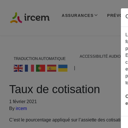
ASSURANCES
PRÉVOY
C
L
f
p
E
ACCESSIBILITÉ AUDIO
TRADUCTION AUTOMATIQUE
c
ECOUTER EN FRANÇAIS
|
e
p
t
Taux de cotisation
C
1 février 2021
e
By
ircem
C’est le pourcentage appliqué sur l’assiette des cotisations