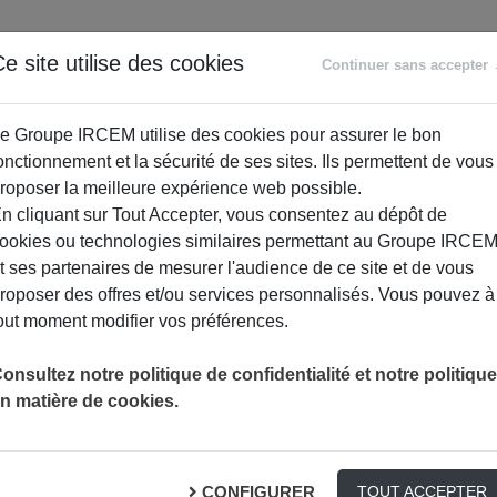
ANCE
RETRAITE
ACCOMPAGNEMENT
PR
e site utilise des cookies
Continuer sans accepter
SOCIAL
e Groupe IRCEM utilise des cookies pour assurer le bon
onctionnement et la sécurité de ses sites. Ils permettent de vous
roposer la meilleure expérience web possible.
n cliquant sur Tout Accepter, vous consentez au dépôt de
ookies ou technologies similaires permettant au Groupe IRCE
t ses partenaires de mesurer l'audience de ce site et de vous
roposer des offres et/ou services personnalisés. Vous pouvez à
out moment modifier vos préférences.
onsultez notre politique de confidentialité et notre politique
n matière de cookies.
 :
CONFIGURER
TOUT ACCEPTER