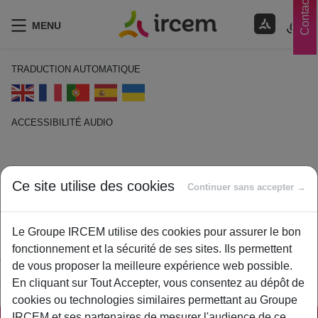
Contacts
MENU
TRADUCTION AUTOMATIQUE
ACCESSIBILITÉ AUDIO
ECOUTER EN FRANÇAIS
Ce site utilise des cookies
Succession
Continuer sans accepter →
14 décembre 2022
Le Groupe IRCEM utilise des cookies pour assurer le bon
By
ircem
fonctionnement et la sécurité de ses sites. Ils permettent
Transmission du patrimoine laissé par une personne décédée
de vous proposer la meilleure expérience web possible.
à une ou plusieurs personnes vivantes.
En cliquant sur Tout Accepter, vous consentez au dépôt de
cookies ou technologies similaires permettant au Groupe
IRCEM et ses partenaires de mesurer l'audience de ce