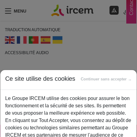
Contacts
MENU
TRADUCTION AUTOMATIQUE
ACCESSIBILITÉ AUDIO
ECOUTER EN FRANÇAIS
Ce site utilise des cookies
Continuer sans accepter →
Revaloriser
1 février 2021
Le Groupe IRCEM utilise des cookies pour assurer le bon
By
ircem
fonctionnement et la sécurité de ses sites. Ils permettent
de vous proposer la meilleure expérience web possible.
Revoir à la hausse un montant ou une valeur.
En cliquant sur Tout Accepter, vous consentez au dépôt de
cookies ou technologies similaires permettant au Groupe
IRCEM et ses partenaires de mesurer l'audience de ce
PRATIQUE