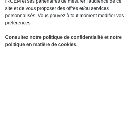
IRCEM et ses partenaires de mesurer l'audience de ce
site et de vous proposer des offres et/ou services
PRATIQUE
personnalisés. Vous pouvez à tout moment modifier vos
préférences.
ACTUALITÉS
ASSURANCES
Consultez notre politique de confidentialité et notre
politique en matière de cookies.
PRÉVOYANCE
RETRAITE
AIDES
PRÉVENTION
NOS RÉSEAUX SOCIAUX
TÉLÉCHARGER L'APPLICATION