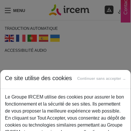
Contacts
MENU
TRADUCTION AUTOMATIQUE
ACCESSIBILITÉ AUDIO
ECOUTER EN FRANÇAIS
Retraite
Ce site utilise des cookies
Continuer sans accepter →
1 février 2021
Le Groupe IRCEM utilise des cookies pour assurer le bon
By
ircem
fonctionnement et la sécurité de ses sites. Ils permettent
Action de se retirer de la vie active, d’abandonner ses
de vous proposer la meilleure expérience web possible.
fonctions. Etat de quelqu’un qui a cessé ses activités
En cliquant sur Tout Accepter, vous consentez au dépôt de
professionnelles.
cookies ou technologies similaires permettant au Groupe