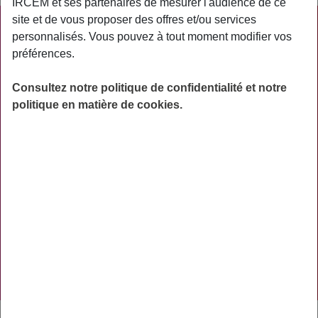
IRCEM et ses partenaires de mesurer l'audience de ce
site et de vous proposer des offres et/ou services
PRATIQUE
personnalisés. Vous pouvez à tout moment modifier vos
préférences.
ACTUALITÉS
ASSURANCES
Consultez notre politique de confidentialité et notre
politique en matière de cookies.
PRÉVOYANCE
RETRAITE
AIDES
PRÉVENTION
NOS RÉSEAUX SOCIAUX
TÉLÉCHARGER L'APPLICATION