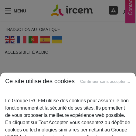
Contacts
MENU
TRADUCTION AUTOMATIQUE
ACCESSIBILITÉ AUDIO
ECOUTER EN FRANÇAIS
Retraite de base
Ce site utilise des cookies
Continuer sans accepter →
1 février 2021
Le Groupe IRCEM utilise des cookies pour assurer le bon
By
ircem
fonctionnement et la sécurité de ses sites. Ils permettent
La retraite de base correspond à la somme minimum du régime
de vous proposer la meilleure expérience web possible.
général versé mensuellement pour votre retraite. A celle-ci
En cliquant sur Tout Accepter, vous consentez au dépôt de
s’ajoute la retraite complémentaire.
cookies ou technologies similaires permettant au Groupe