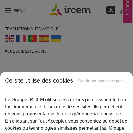
Contacts
MENU
TRADUCTION AUTOMATIQUE
ACCESSIBILITÉ AUDIO
ECOUTER EN FRANÇAIS
Retraite complémentaire
Ce site utilise des cookies
Continuer sans accepter →
1 février 2021
By
ircem
Le Groupe IRCEM utilise des cookies pour assurer le bon
fonctionnement et la sécurité de ses sites. Ils permettent
Vous cotisez à une caisse de retraite de base et aussi auprès
de vous proposer la meilleure expérience web possible.
d’une retraite complémentaire. La retraite complémentaire est
En cliquant sur Tout Accepter, vous consentez au dépôt de
un régime de retraite obligatoire, mis en œuvre par des caisses
cookies ou technologies similaires permettant au Groupe
de retraites. Elle complète la retraite de base.