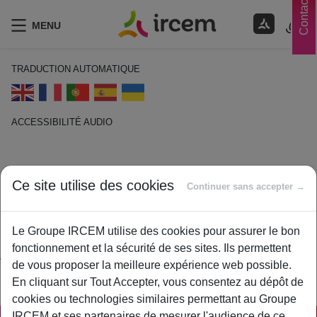
Contacts
MENU
TRADUCTION AUTOMATIQUE
ACCESSIBILITÉ AUDIO
ECOUTER EN FRANÇAIS
Ce site utilise des cookies
Rente
Continuer sans accepter →
1 février 2021
Le Groupe IRCEM utilise des cookies pour assurer le bon
By
ircem
fonctionnement et la sécurité de ses sites. Ils permettent
Versement périodique d’une somme liée à une circonstance
de vous proposer la meilleure expérience web possible.
particulière souvent pendant une période déterminée.
En cliquant sur Tout Accepter, vous consentez au dépôt de
cookies ou technologies similaires permettant au Groupe
IRCEM et ses partenaires de mesurer l'audience de ce