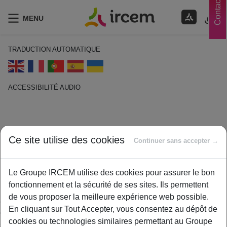
Contacts
MENU
TRADUCTION AUTOMATIQUE
ACCESSIBILITÉ AUDIO
ECOUTER EN FRANÇAIS
RAP ou Relevé Actualisé de Points
Ce site utilise des cookies
Continuer sans accepter →
1 février 2021
By
ircem
Le Groupe IRCEM utilise des cookies pour assurer le bon
fonctionnement et la sécurité de ses sites. Ils permettent
Le Relevé Actualisé de Points qui restitue l’ensemble de droits
de vous proposer la meilleure expérience web possible.
acquis (en nombre de points) au titre de la retraite
En cliquant sur Tout Accepter, vous consentez au dépôt de
complémentaire AGIRC et ARRCO, pour les salariés du
cookies ou technologies similaires permettant au Groupe
secteur privé. Le RAP se compose du récapitulatif des droits