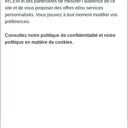
IRCEM et ses partenaires de mesurer l'audience de ce
site et de vous proposer des offres et/ou services
PRATIQUE
personnalisés. Vous pouvez à tout moment modifier vos
préférences.
ACTUALITÉS
ASSURANCES
Consultez notre politique de confidentialité et notre
politique en matière de cookies.
PRÉVOYANCE
RETRAITE
AIDES
PRÉVENTION
NOS RÉSEAUX SOCIAUX
TÉLÉCHARGER L'APPLICATION