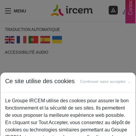
Contacts
MENU
TRADUCTION AUTOMATIQUE
ACCESSIBILITÉ AUDIO
ECOUTER EN FRANÇAIS
Prévoyance
Ce site utilise des cookies
Continuer sans accepter →
1 février 2021
Le Groupe IRCEM utilise des cookies pour assurer le bon
By
ircem
fonctionnement et la sécurité de ses sites. Ils permettent
Ce sont des contrats d’assurance qui préviennent les risques
de vous proposer la meilleure expérience web possible.
liés à la personne. Les risques couverts sont le décès, une
En cliquant sur Tout Accepter, vous consentez au dépôt de
incapacité de travail ou l’invalidité.
cookies ou technologies similaires permettant au Groupe