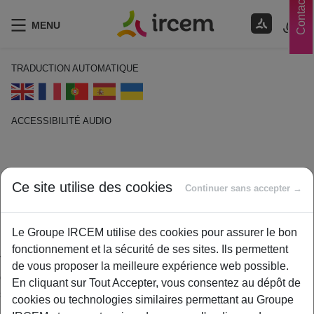
Contacts
MENU
TRADUCTION AUTOMATIQUE
ACCESSIBILITÉ AUDIO
ECOUTER EN FRANÇAIS
Pension de réversion
Ce site utilise des cookies
Continuer sans accepter →
1 février 2021
Le Groupe IRCEM utilise des cookies pour assurer le bon
By
ircem
fonctionnement et la sécurité de ses sites. Ils permettent
Versement à un ou plusieurs bénéficiaires, appelés ayant(s)
de vous proposer la meilleure expérience web possible.
droit, d’une fraction de la retraite complémentaire d’un(e)
En cliquant sur Tout Accepter, vous consentez au dépôt de
salarié(e) ou d’un(e) retraité décédé(e), appelé l’ouvrant droit.
cookies ou technologies similaires permettant au Groupe