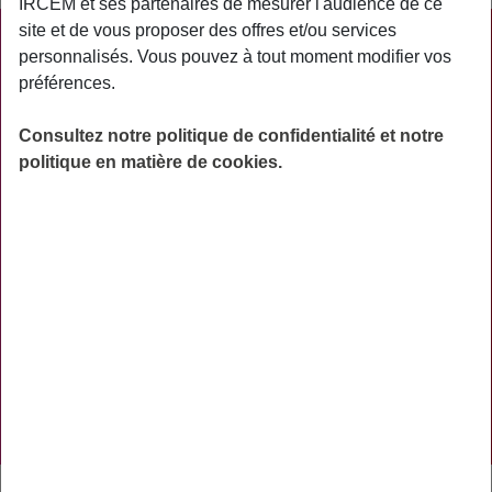
IRCEM et ses partenaires de mesurer l'audience de ce
site et de vous proposer des offres et/ou services
PRATIQUE
personnalisés. Vous pouvez à tout moment modifier vos
préférences.
ACTUALITÉS
ASSURANCES
Consultez notre politique de confidentialité et notre
politique en matière de cookies.
PRÉVOYANCE
RETRAITE
AIDES
PRÉVENTION
NOS RÉSEAUX SOCIAUX
TÉLÉCHARGER L'APPLICATION