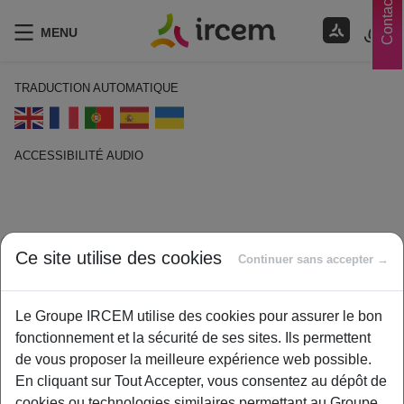
Contacts
MENU
TRADUCTION AUTOMATIQUE
ACCESSIBILITÉ AUDIO
ECOUTER EN FRANÇAIS
Ouvrant droit (L’)
Ce site utilise des cookies
Continuer sans accepter →
1 février 2021
By
ircem
Le Groupe IRCEM utilise des cookies pour assurer le bon
Dans le cadre de la retraite :
C’est l’ancien salarié qui a
fonctionnement et la sécurité de ses sites. Ils permettent
acquis lui-même ses droits.
de vous proposer la meilleure expérience web possible.
Dans le cadre de l’assurance :
Un salarié couvert par
En cliquant sur Tout Accepter, vous consentez au dépôt de
l’Assurance Maladie est un ouvrant droit. C’est lui
cookies ou technologies similaires permettant au Groupe