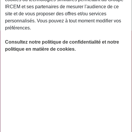
l’assuré qui par exemple permet l’accès aux mêmes
IRCEM et ses partenaires de mesurer l'audience de ce
garanties d’assurance à un membre de sa famille tel que
site et de vous proposer des offres et/ou services
son conjoint ou ses enfants (les ayants droit).
personnalisés. Vous pouvez à tout moment modifier vos
préférences.
PRATIQUE
Consultez notre politique de confidentialité et notre
politique en matière de cookies.
ACTUALITÉS
ASSURANCES
PRÉVOYANCE
RETRAITE
AIDES
PRÉVENTION
NOS RÉSEAUX SOCIAUX
TÉLÉCHARGER L'APPLICATION