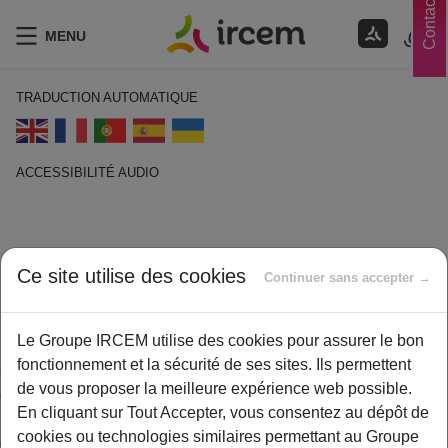
Contacts
MENU
TRADUCTION AUTOMATIQUE
ACCESSIBILITÉ AUDIO
ECOUTER EN FRANÇAIS
Mutuelle
Ce site utilise des cookies
Continuer sans accepter →
1 février 2021
By
ircem
Le Groupe IRCEM utilise des cookies pour assurer le bon
fonctionnement et la sécurité de ses sites. Ils permettent
Organisme permettant d’offrir, à ses clients, des possibilités de
de vous proposer la meilleure expérience web possible.
couverture sociale évitant de rencontrer des difficultés lors du
En cliquant sur Tout Accepter, vous consentez au dépôt de
règlement de leurs frais de santé, en cas de décès,
cookies ou technologies similaires permettant au Groupe
d’accident… Souvent appelée « complémentaire santé » ou