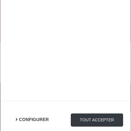
NOS RÉSEAUX SOCIAUX
TÉLÉCHARGER L'APPLICATION
Mentions Légales
Protection des Données
Gestion des cookies
CONFIGURER
TOUT ACCEPTER
Connexion