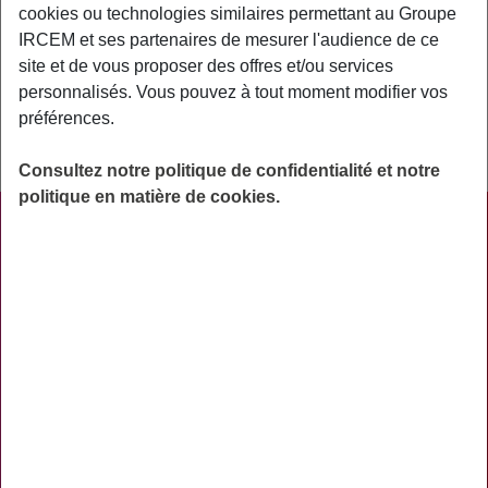
cookies ou technologies similaires permettant au Groupe
IRCEM Prévoyance n’intervient pas dans le cadre du
IRCEM et ses partenaires de mesurer l'audience de ce
congé maternité.
site et de vous proposer des offres et/ou services
Dans le cadre de la Retraite :
En cas d’arrêt de travail
personnalisés. Vous pouvez à tout moment modifier vos
pour maladie, maternité, accident du travail ou invalidité,
préférences.
vous bénéficiez de points de retraite sans contrepartie de
cotisations, sous certaines conditions.
Consultez notre politique de confidentialité et notre
politique en matière de cookies.
PRATIQUE
ACTUALITÉS
ASSURANCES
PRÉVOYANCE
RETRAITE
AIDES
PRÉVENTION