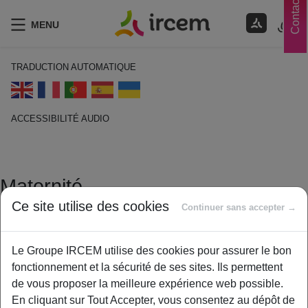
Contacts
MENU
TRADUCTION AUTOMATIQUE
ACCESSIBILITÉ AUDIO
ECOUTER EN FRANÇAIS
Maternité
Ce site utilise des cookies
Continuer sans accepter →
1 février 2021
By
ircem
Le Groupe IRCEM utilise des cookies pour assurer le bon
Dans le cadre de la Prévoyance :
Dans le cadre du
fonctionnement et la sécurité de ses sites. Ils permettent
congé maternité, vous pouvez bénéficier d’indemnités
de vous proposer la meilleure expérience web possible.
journalières versées par votre caisse d’Assurance
En cliquant sur Tout Accepter, vous consentez au dépôt de
Maladie sous réserve de remplir les conditions requises.