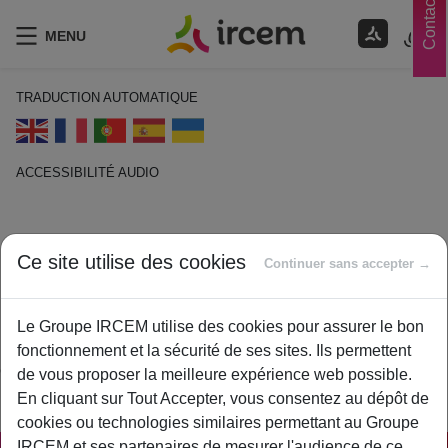
Contacts
MENU
TRADUCTION AUTOMATIQUE
ACCESSIBILITÉ AUDIO
ECOUTER EN FRANÇAIS
Ce site utilise des cookies
Immatriculation
Continuer sans accepter →
1 février 2021
Le Groupe IRCEM utilise des cookies pour assurer le bon
By
ircem
fonctionnement et la sécurité de ses sites. Ils permettent
Opération par laquelle les assurés sociaux obtiennent le
de vous proposer la meilleure expérience web possible.
rattachement au régime obligatoire de la Sécurité sociale.
En cliquant sur Tout Accepter, vous consentez au dépôt de
cookies ou technologies similaires permettant au Groupe
IRCEM et ses partenaires de mesurer l'audience de ce