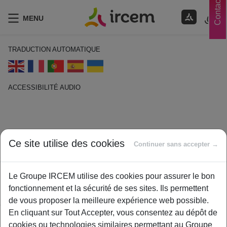
Contacts
MENU
TRADUCTION AUTOMATIQUE
ACCESSIBILITÉ AUDIO
ECOUTER EN FRANÇAIS
GPS ou Groupe de protection
Ce site utilise des cookies
Continuer sans accepter →
sociale
1 février 2021
Le Groupe IRCEM utilise des cookies pour assurer le bon
By
ircem
fonctionnement et la sécurité de ses sites. Ils permettent
de vous proposer la meilleure expérience web possible.
Groupement géré par les partenaires sociaux qui comprend
En cliquant sur Tout Accepter, vous consentez au dépôt de
une caisse ARRCO et/ou une caisse AGIRC, un ou des
cookies ou technologies similaires permettant au Groupe