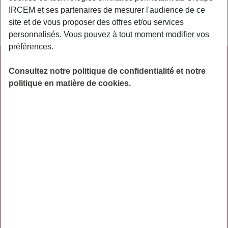
organismes à but non lucratif (institution de prévoyance,
IRCEM et ses partenaires de mesurer l'audience de ce
mutuelle) et parfois des organismes à but lucratif (société
site et de vous proposer des offres et/ou services
d’assurance, d’épargne…).
personnalisés. Vous pouvez à tout moment modifier vos
préférences.
PRATIQUE
Consultez notre politique de confidentialité et notre
ACTUALITÉS
politique en matière de cookies.
ASSURANCES
PRÉVOYANCE
RETRAITE
AIDES
PRÉVENTION
NOS RÉSEAUX SOCIAUX
TÉLÉCHARGER L'APPLICATION