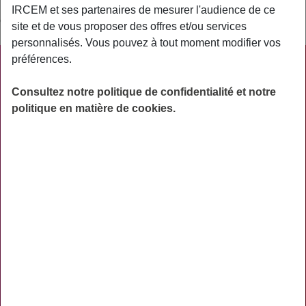
Pour les salariés à temps partiel, la cotisation GMP est
IRCEM et ses partenaires de mesurer l'audience de ce
calculée en fonction du nombre d’heures travaillées.
site et de vous proposer des offres et/ou services
personnalisés. Vous pouvez à tout moment modifier vos
préférences.
PRATIQUE
Consultez notre politique de confidentialité et notre
ACTUALITÉS
politique en matière de cookies.
ASSURANCES
PRÉVOYANCE
RETRAITE
AIDES
PRÉVENTION
NOS RÉSEAUX SOCIAUX
TÉLÉCHARGER L'APPLICATION