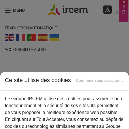
Contacts
MENU
TRADUCTION AUTOMATIQUE
ACCESSIBILITÉ AUDIO
ECOUTER EN FRANÇAIS
Garantie minimale de points
Ce site utilise des cookies
Continuer sans accepter →
(GMP)
1 février 2021
Le Groupe IRCEM utilise des cookies pour assurer le bon
By
ircem
fonctionnement et la sécurité de ses sites. Ils permettent
de vous proposer la meilleure expérience web possible.
Tout salarié cotisant du régime AGIRC et travaillant à temps
En cliquant sur Tout Accepter, vous consentez au dépôt de
plein est garanti d’obtenir au moins 120 points AGIRC par an.
cookies ou technologies similaires permettant au Groupe