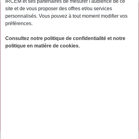
IRCEM et ses partenaires de mesurer l'audience de ce
site et de vous proposer des offres et/ou services
PRATIQUE
personnalisés. Vous pouvez à tout moment modifier vos
préférences.
ACTUALITÉS
ASSURANCES
Consultez notre politique de confidentialité et notre
politique en matière de cookies.
PRÉVOYANCE
RETRAITE
AIDES
PRÉVENTION
NOS RÉSEAUX SOCIAUX
TÉLÉCHARGER L'APPLICATION