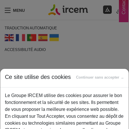
Contacts
MENU
TRADUCTION AUTOMATIQUE
ACCESSIBILITÉ AUDIO
ECOUTER EN FRANÇAIS
Frais réels
Ce site utilise des cookies
Continuer sans accepter →
1 février 2021
Le Groupe IRCEM utilise des cookies pour assurer le bon
By
ircem
fonctionnement et la sécurité de ses sites. Ils permettent
Les frais réels représentent la totalité des dépenses engagées
de vous proposer la meilleure expérience web possible.
dans le cadre professionnel, les repas ou les trajets quotidiens
En cliquant sur Tout Accepter, vous consentez au dépôt de
par exemple.
cookies ou technologies similaires permettant au Groupe