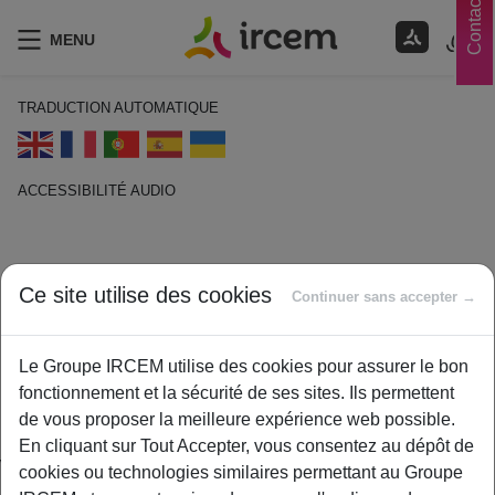
Contacts
MENU
TRADUCTION AUTOMATIQUE
ACCESSIBILITÉ AUDIO
ECOUTER EN FRANÇAIS
Frais médicaux
Ce site utilise des cookies
Continuer sans accepter →
1 février 2021
Le Groupe IRCEM utilise des cookies pour assurer le bon
By
ircem
fonctionnement et la sécurité de ses sites. Ils permettent
Ensemble des frais de santé potentiellement pris en charge par
de vous proposer la meilleure expérience web possible.
une assurance maladie. Cela comprend les consultations et
En cliquant sur Tout Accepter, vous consentez au dépôt de
visites médicales, la pharmacie, les hospitalisations, etc.
cookies ou technologies similaires permettant au Groupe