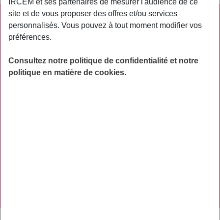
IRCEM et ses partenaires de mesurer l'audience de ce
site et de vous proposer des offres et/ou services
PRATIQUE
personnalisés. Vous pouvez à tout moment modifier vos
préférences.
ACTUALITÉS
ASSURANCES
Consultez notre politique de confidentialité et notre
politique en matière de cookies.
PRÉVOYANCE
RETRAITE
AIDES
PRÉVENTION
NOS RÉSEAUX SOCIAUX
TÉLÉCHARGER L'APPLICATION