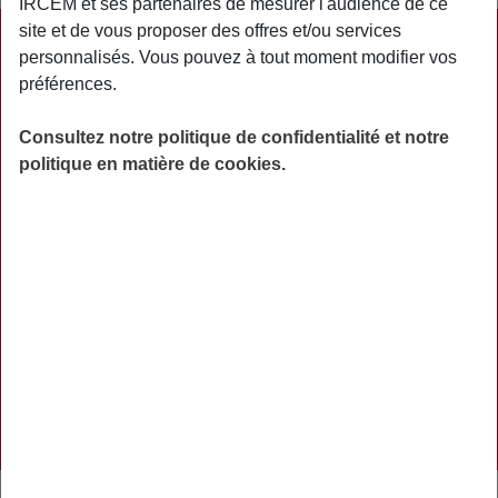
IRCEM et ses partenaires de mesurer l'audience de ce
site et de vous proposer des offres et/ou services
PRATIQUE
personnalisés. Vous pouvez à tout moment modifier vos
préférences.
ACTUALITÉS
ASSURANCES
Consultez notre politique de confidentialité et notre
politique en matière de cookies.
PRÉVOYANCE
RETRAITE
AIDES
PRÉVENTION
NOS RÉSEAUX SOCIAUX
TÉLÉCHARGER L'APPLICATION