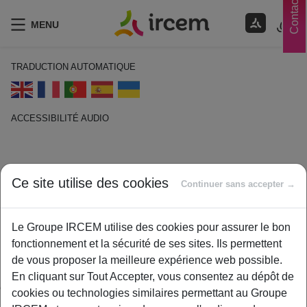
Contacts
MENU
TRADUCTION AUTOMATIQUE
ACCESSIBILITÉ AUDIO
ECOUTER EN FRANÇAIS
Départ effectif à la retraite
Ce site utilise des cookies
Continuer sans accepter →
14 décembre 2022
Le Groupe IRCEM utilise des cookies pour assurer le bon
By
ircem
fonctionnement et la sécurité de ses sites. Ils permettent
Il est notifié par un document officiel qui atteste le statut de
de vous proposer la meilleure expérience web possible.
retraité. Le document est transmis lorsque le dossier est
En cliquant sur Tout Accepter, vous consentez au dépôt de
entièrement traité et validé par la caisse de retraite.
cookies ou technologies similaires permettant au Groupe