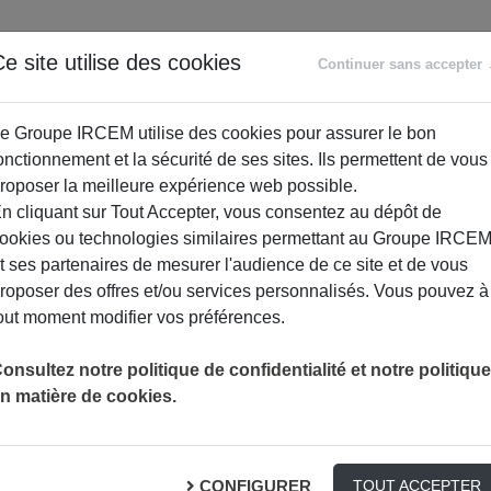
ANCE
RETRAITE
ACCOMPAGNEMENT
PR
e site utilise des cookies
Continuer sans accepter
SOCIAL
e Groupe IRCEM utilise des cookies pour assurer le bon
onctionnement et la sécurité de ses sites. Ils permettent de vous
roposer la meilleure expérience web possible.
n cliquant sur Tout Accepter, vous consentez au dépôt de
ookies ou technologies similaires permettant au Groupe IRCE
t ses partenaires de mesurer l'audience de ce site et de vous
roposer des offres et/ou services personnalisés. Vous pouvez à
out moment modifier vos préférences.
/CDD
onsultez notre politique de confidentialité et notre politique
n matière de cookies.
 participant avec son ou ses partiucliers employeurs. Il peut êtr
CONFIGURER
TOUT ACCEPTER