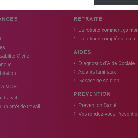
ANCES
RETRAITE
La retraite comment ça ma
t
La retraite complémentaire
es
AIDES
abilité Civile
Diagnostic d'Aide Sociale
nnelle
Aidants familiaux
bitation
Service de soutien
YANCE
PRÉVENTION
e travail
Prévention Santé
 un arrêt de travail
Vos rendez-vous Préventio