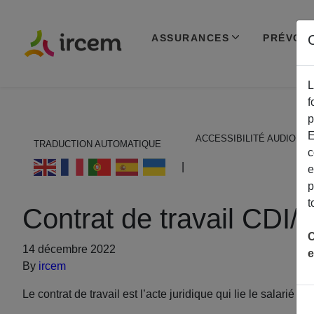
ASSURANCES
PRÉVOY
C
L
f
p
E
ACCESSIBILITÉ AUDIO
TRADUCTION AUTOMATIQUE
c
ECOUTER EN FRANÇAIS
|
e
p
t
Contrat de travail CDI
C
14 décembre 2022
e
By
ircem
Le contrat de travail est l’acte juridique qui lie le salarié