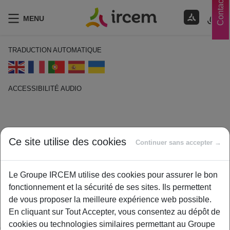
Contacts
MENU
TRADUCTION AUTOMATIQUE
ACCESSIBILITÉ AUDIO
ECOUTER EN FRANÇAIS
Chômage
Ce site utilise des cookies
Continuer sans accepter →
1 février 2021
By
ircem
Le Groupe IRCEM utilise des cookies pour assurer le bon
fonctionnement et la sécurité de ses sites. Ils permettent
Les périodes de chômage indemnisées sont validées par les
de vous proposer la meilleure expérience web possible.
régimes AGIRC et ARRCO, sous certaines conditions. Des
En cliquant sur Tout Accepter, vous consentez au dépôt de
points de retraite complémentaire sont alors attribués pour
cookies ou technologies similaires permettant au Groupe
chaque jour indemnisé si le chômage fait suite à un emploi