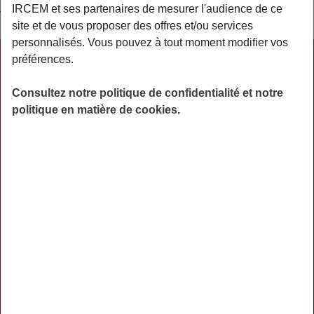
IRCEM et ses partenaires de mesurer l'audience de ce
valable par les régimes AGIRC et ARRCO.
site et de vous proposer des offres et/ou services
personnalisés. Vous pouvez à tout moment modifier vos
préférences.
PRATIQUE
ACTUALITÉS
Consultez notre politique de confidentialité et notre
politique en matière de cookies.
ASSURANCES
PRÉVOYANCE
RETRAITE
AIDES
PRÉVENTION
NOS RÉSEAUX SOCIAUX
TÉLÉCHARGER L'APPLICATION