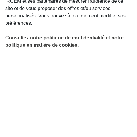
IRCEM et ses partenaires de mesurer l'audience de ce
site et de vous proposer des offres et/ou services
PRATIQUE
personnalisés. Vous pouvez à tout moment modifier vos
préférences.
ACTUALITÉS
ASSURANCES
Consultez notre politique de confidentialité et notre
politique en matière de cookies.
PRÉVOYANCE
RETRAITE
AIDES
PRÉVENTION
NOS RÉSEAUX SOCIAUX
TÉLÉCHARGER L'APPLICATION