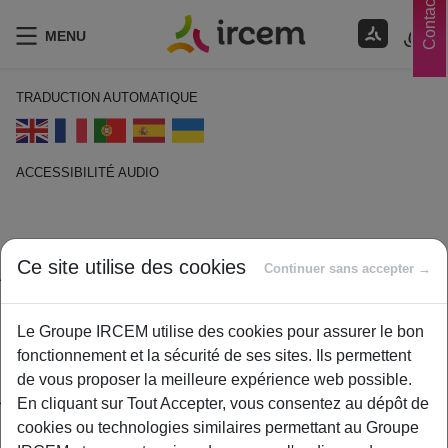
Contacts
MENU
TRADUCTION AUTOMATIQUE
ACCESSIBILITÉ AUDIO
ECOUTER EN FRANÇAIS
Ayant droit
Ce site utilise des cookies
Continuer sans accepter →
1 février 2021
Le Groupe IRCEM utilise des cookies pour assurer le bon
By
ircem
fonctionnement et la sécurité de ses sites. Ils permettent
Personne bénéficiant d’un droit en raison de sa situation
de vous proposer la meilleure expérience web possible.
juridique, fiscale, financière, ou d’un lien familial avec le
En cliquant sur Tout Accepter, vous consentez au dépôt de
bénéficiaire direct de ce droit.
cookies ou technologies similaires permettant au Groupe