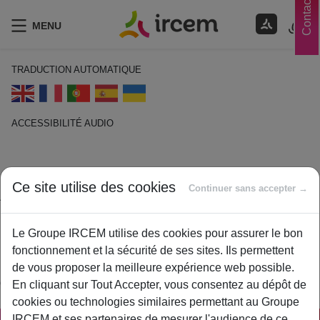
Contacts
MENU
TRADUCTION AUTOMATIQUE
ACCESSIBILITÉ AUDIO
ECOUTER EN FRANÇAIS
Ce site utilise des cookies
Attestation fiscale
Continuer sans accepter →
1 février 2021
Le Groupe IRCEM utilise des cookies pour assurer le bon
By
ircem
fonctionnement et la sécurité de ses sites. Ils permettent
L’attestation fiscale est un document permettant aux retraités
de vous proposer la meilleure expérience web possible.
de connaître et justifier le montant imposable.
En cliquant sur Tout Accepter, vous consentez au dépôt de
cookies ou technologies similaires permettant au Groupe
IRCEM et ses partenaires de mesurer l'audience de ce