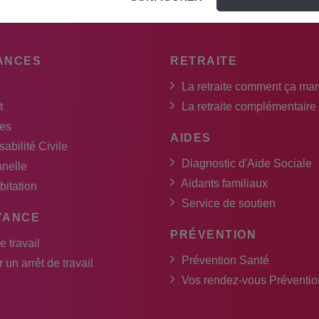
ANCES
RETRAITE
La retraite comment ça ma
t
La retraite complémentaire
es
AIDES
abilité Civile
Diagnostic d'Aide Sociale
nnelle
Aidants familiaux
bitation
Service de soutien
YANCE
PRÉVENTION
e travail
Prévention Santé
 un arrêt de travail
Vos rendez-vous Préventio