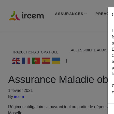
ASSURANCES
PRÉVOY
C
L
f
p
E
ACCESSIBILITÉ AUDIO
TRADUCTION AUTOMATIQUE
c
ECOUTER EN FRANÇAIS
|
e
p
t
Assurance Maladie obli
C
1 février 2021
e
By
ircem
Régimes obligatoires couvrant tout ou partie de dépenses li
Moselle.