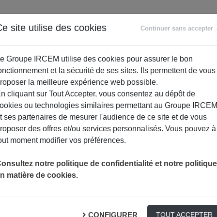
ANCE
RETRAITE
ACCOMPAGNEMENT
PR
e site utilise des cookies
Continuer sans accepter
SOCIAL
e Groupe IRCEM utilise des cookies pour assurer le bon
onctionnement et la sécurité de ses sites. Ils permettent de vous
roposer la meilleure expérience web possible.
n cliquant sur Tout Accepter, vous consentez au dépôt de
ookies ou technologies similaires permettant au Groupe IRCE
t ses partenaires de mesurer l'audience de ce site et de vous
roposer des offres et/ou services personnalisés. Vous pouvez à
out moment modifier vos préférences.
gatoire (AMO)
onsultez notre politique de confidentialité et notre politique
n matière de cookies.
ées à la maladie, à la maternité et aux accidents. Exemple: rég
CONFIGURER
TOUT ACCEPTER