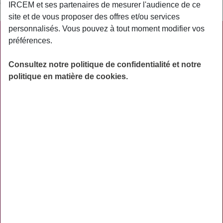
de couvrir l’ensemble des frais à la charge du patient.
IRCEM et ses partenaires de mesurer l'audience de ce
site et de vous proposer des offres et/ou services
personnalisés. Vous pouvez à tout moment modifier vos
PRATIQUE
préférences.
ACTUALITÉS
Consultez notre politique de confidentialité et notre
ASSURANCES
politique en matière de cookies.
PRÉVOYANCE
RETRAITE
AIDES
PRÉVENTION
NOS RÉSEAUX SOCIAUX
TÉLÉCHARGER L'APPLICATION