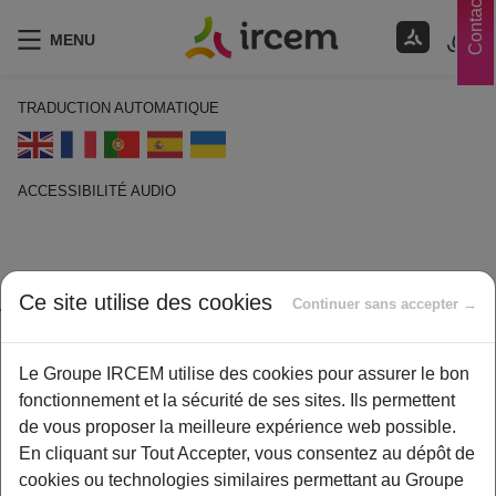
Contacts
MENU
TRADUCTION AUTOMATIQUE
ACCESSIBILITÉ AUDIO
ECOUTER EN FRANÇAIS
Assurance Maladie
Ce site utilise des cookies
Continuer sans accepter →
complémentaire
Le Groupe IRCEM utilise des cookies pour assurer le bon
1 février 2021
fonctionnement et la sécurité de ses sites. Ils permettent
By
ircem
de vous proposer la meilleure expérience web possible.
Intervient lors de remboursement de soins et vient compléter le
En cliquant sur Tout Accepter, vous consentez au dépôt de
remboursement obligatoire de la Sécurité Sociale. Elle permet
cookies ou technologies similaires permettant au Groupe