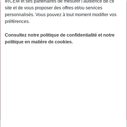
IRCEM et ses partenaires de mesurer l'audience de ce
site et de vous proposer des offres et/ou services
PRATIQUE
personnalisés. Vous pouvez à tout moment modifier vos
préférences.
ACTUALITÉS
ASSURANCES
Consultez notre politique de confidentialité et notre
politique en matière de cookies.
PRÉVOYANCE
RETRAITE
AIDES
PRÉVENTION
NOS RÉSEAUX SOCIAUX
TÉLÉCHARGER L'APPLICATION