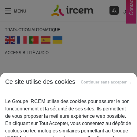
Contacts
MENU
TRADUCTION AUTOMATIQUE
ACCESSIBILITÉ AUDIO
ECOUTER EN FRANÇAIS
AMELI
Ce site utilise des cookies
Continuer sans accepter →
1 février 2021
Le Groupe IRCEM utilise des cookies pour assurer le bon
By
ircem
fonctionnement et la sécurité de ses sites. Ils permettent
Ameli.fr
est le site officiel de l’Assurance Maladie. Il vous
de vous proposer la meilleure expérience web possible.
permet de gérer vous-même les démarches administratives
En cliquant sur Tout Accepter, vous consentez au dépôt de
grâce à votre numéro de Sécurité sociale.
cookies ou technologies similaires permettant au Groupe