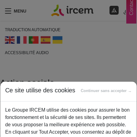
Contacts
MENU
TRADUCTION AUTOMATIQUE
ACCESSIBILITÉ AUDIO
ECOUTER EN FRANÇAIS
Action sociale
Ce site utilise des cookies
Continuer sans accepter →
1 février 2021
By
ircem
Le Groupe IRCEM utilise des cookies pour assurer le bon
Le Groupe IRCEM a aussi mis en place une organisation qui a
fonctionnement et la sécurité de ses sites. Ils permettent
pour vocation de venir en aide sous la forme de conseils,
de vous proposer la meilleure expérience web possible.
d’actions collectives ou individuelles, de prévention,
En cliquant sur Tout Accepter, vous consentez au dépôt de
d’accompagnement et d’aides financières…aux salariés et aux