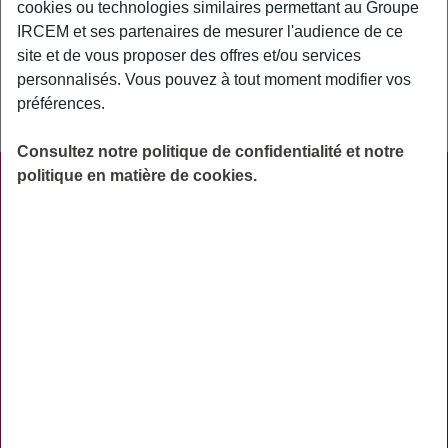
cookies ou technologies similaires permettant au Groupe
retraités relevant des métiers au service de la famille et des
IRCEM et ses partenaires de mesurer l'audience de ce
personnes, adhérents au Groupe IRCEM: assistantes
site et de vous proposer des offres et/ou services
maternelles, gardes d’enfants à domicile, salariés du
personnalisés. Vous pouvez à tout moment modifier vos
particulier-employeur et salariés des structures prestataires
préférences.
SAP adhérentes…
Consultez notre politique de confidentialité et notre
politique en matière de cookies.
PRATIQUE
ACTUALITÉS
ASSURANCES
PRÉVOYANCE
RETRAITE
AIDES
PRÉVENTION
NOS RÉSEAUX SOCIAUX