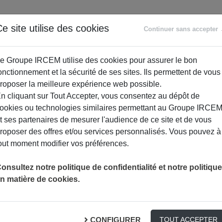
ANCE
RETRAITE
ACCOMPAGNEMENT
PR
e site utilise des cookies
Continuer sans accepter
SOCIAL
e Groupe IRCEM utilise des cookies pour assurer le bon
onctionnement et la sécurité de ses sites. Ils permettent de vous
roposer la meilleure expérience web possible.
n cliquant sur Tout Accepter, vous consentez au dépôt de
ookies ou technologies similaires permettant au Groupe IRCE
t ses partenaires de mesurer l'audience de ce site et de vous
roposer des offres et/ou services personnalisés. Vous pouvez à
out moment modifier vos préférences.
onsultez notre politique de confidentialité et notre politique
n matière de cookies.
 cause, l’accident survenu par le fait ou à l’occasion du travail 
CONFIGURER
s ou chefs d’entreprise (article L411-1 du code de la Sécurité s
TOUT ACCEPTER