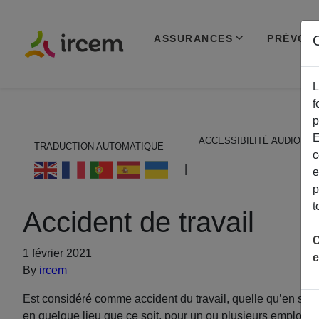
ASSURANCES
PRÉVOY
C
L
f
p
E
ACCESSIBILITÉ AUDIO
TRADUCTION AUTOMATIQUE
c
ECOUTER EN FRANÇAIS
|
e
p
t
Accident de travail
C
1 février 2021
e
By
ircem
Est considéré comme accident du travail, quelle qu’en soit la
en quelque lieu que ce soit, pour un ou plusieurs employeur