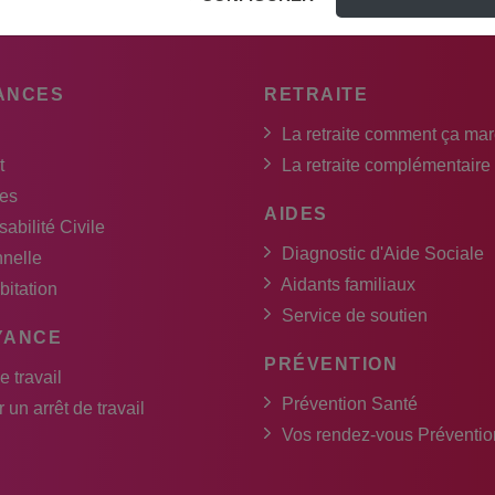
ANCES
RETRAITE
La retraite comment ça ma
t
La retraite complémentaire
es
AIDES
abilité Civile
Diagnostic d'Aide Sociale
nnelle
Aidants familiaux
bitation
Service de soutien
YANCE
PRÉVENTION
e travail
Prévention Santé
 un arrêt de travail
Vos rendez-vous Préventio