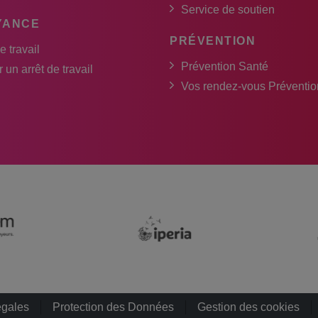
Service de soutien
YANCE
PRÉVENTION
e travail
Prévention Santé
 un arrêt de travail
Vos rendez-vous Préventio
égales
Protection des Données
Gestion des cookies