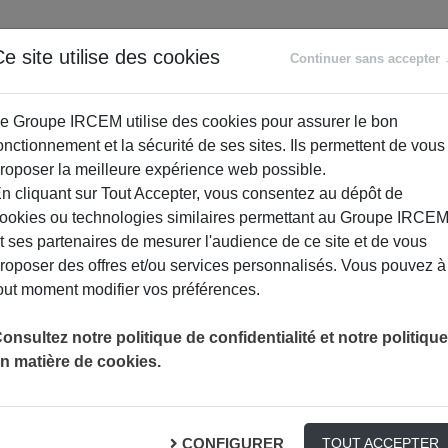
ANCE
RETRAITE
ACCOMPAGNEMENT
PR
e site utilise des cookies
Continuer sans accepter
SOCIAL
e Groupe IRCEM utilise des cookies pour assurer le bon
onctionnement et la sécurité de ses sites. Ils permettent de vous
roposer la meilleure expérience web possible.
n cliquant sur Tout Accepter, vous consentez au dépôt de
ookies ou technologies similaires permettant au Groupe IRCE
t ses partenaires de mesurer l'audience de ce site et de vous
roposer des offres et/ou services personnalisés. Vous pouvez à
out moment modifier vos préférences.
onsultez notre politique de confidentialité et notre politique
n matière de cookies.
 : Méthodes de ventes agressive
MMATEURS
CONFIGURER
TOUT ACCEPTER