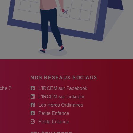
NOS RÉSEAUX SOCIAUX
rche ?
L'IRCEM sur Facebook
L'IRCEM sur Linkedin
Les Héros Ordinaires
Petite Enfance
Petite Enfance