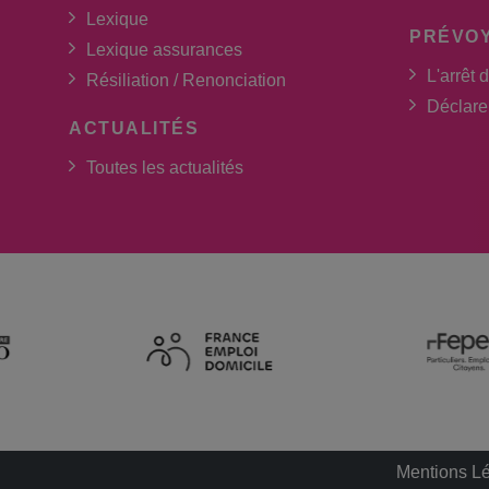
Lexique
PRÉVO
Lexique assurances
L'arrêt d
Résiliation / Renonciation
Déclarer
ACTUALITÉS
Toutes les actualités
Mentions L