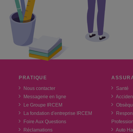
PRATIQUE
ASSUR
Nous contacter
Santé
Messagerie en ligne
Acciden
Le Groupe IRCEM
Obsèqu
La fondation d'entreprise IRCEM
Respons
Foire Aux Questions
Professio
Réclamations
Auto Ha