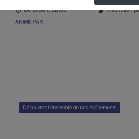
HORAIRES
INSCRIPTION
De 9h30 à 11h30
Inscription p
ANIMÉ PAR
Découvrez l'ensemble de nos événements