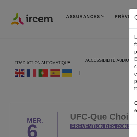
ASSURANCES
PRÉVOY
C
L
f
p
E
ACCESSIBILITÉ AUDIO
TRADUCTION AUTOMATIQUE
c
ECOUTER EN FRANÇAIS
|
e
p
t
C
e
UFC-Que Choisir
MER.
6
PRÉVENTION DES CONSO