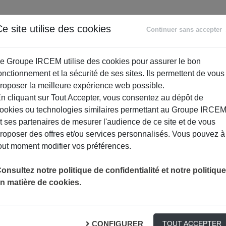
ANCE
RETRAITE
ACCOMPAGNEMENT
PR
e site utilise des cookies
Continuer sans accepter
SOCIAL
e Groupe IRCEM utilise des cookies pour assurer le bon
onctionnement et la sécurité de ses sites. Ils permettent de vous
roposer la meilleure expérience web possible.
n cliquant sur Tout Accepter, vous consentez au dépôt de
ookies ou technologies similaires permettant au Groupe IRCE
t ses partenaires de mesurer l'audience de ce site et de vous
roposer des offres et/ou services personnalisés. Vous pouvez à
out moment modifier vos préférences.
onsultez notre politique de confidentialité et notre politique
n matière de cookies.
 : Méthodes de ventes agressive
MMATEURS
CONFIGURER
TOUT ACCEPTER