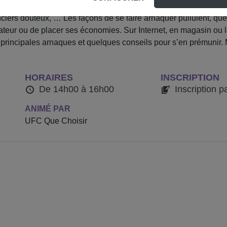
ge téléphonique, Achats sur internet et protection des donnée
anciers douteux, … Les façons de se faire arnaquer pullulent, 
arateur ou de placer ses économies. Sur Internet, en magasin ou
principales arnaques et quelques conseils pour s’en prémunir.
HORAIRES
INSCRIPTION
De 14h00 à 16h00
Inscription p
ANIMÉ PAR
UFC Que Choisir