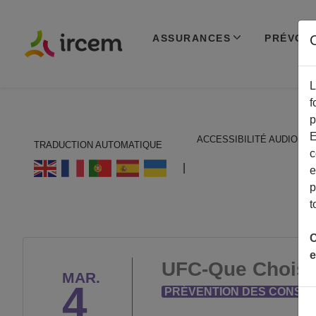
ASSURANCES
PRÉVOY
C
L
f
p
E
ACCESSIBILITÉ AUDIO
TRADUCTION AUTOMATIQUE
c
ECOUTER EN FRANÇAIS
|
e
p
t
C
e
UFC-Que Choisir
MAR.
4
PRÉVENTION DES CONSO