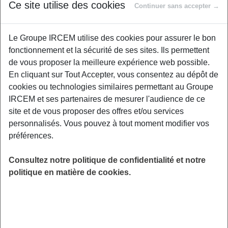
Proposé par
Ce site utilise des cookies
Continuer sans accepter →
Le Groupe IRCEM utilise des cookies pour assurer le bon
La défense de notre santé, de notre
fonctionnement et la sécurité de ses sites. Ils permettent
environnement est bien de notre ressort, à
de vous proposer la meilleure expérience web possible.
travers nos éco-gestes qui se réalisent
En cliquant sur Tout Accepter, vous consentez au dépôt de
facilement et qui sont censés être écologiques,
cookies ou technologies similaires permettant au Groupe
efficaces. Nous contribuons chaque jour à
IRCEM et ses partenaires de mesurer l'audience de ce
consommer de manière responsable et à faire
site et de vous proposer des offres et/ou services
également des économies. Un atelier autour
personnalisés. Vous pouvez à tout moment modifier vos
de quatre thèmes : Je réduis ma
préférences.
consommation d’électricité, j’économise l’eau
à la maison, je respire un air sain chez moi, je
Consultez notre politique de confidentialité et notre
réduis mes déchets. Itinéraire Emploi. Locaux
politique en matière de cookies.
Agglo du Saint-Quentinois, 58 boulevard Victor
Hugo, 02100 Saint-Quentin.
LIEU
Saint Quentin (02)