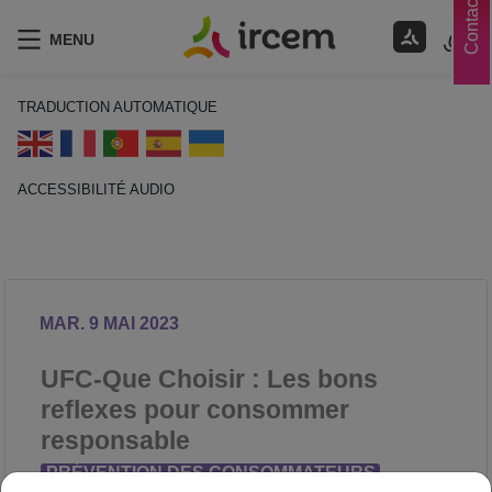
Contacts
MENU
TRADUCTION AUTOMATIQUE
ACCESSIBILITÉ AUDIO
ECOUTER EN FRANÇAIS
MAR. 9 MAI 2023
UFC-Que Choisir : Les bons
reflexes pour consommer
responsable
PRÉVENTION DES CONSOMMATEURS