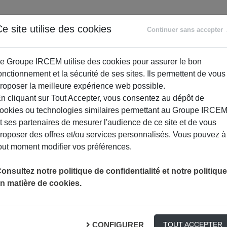
ANCE
RETRAITE
ACCOMPAGNEMENT
PR
e site utilise des cookies
Continuer sans accepter
SOCIAL
e Groupe IRCEM utilise des cookies pour assurer le bon
onctionnement et la sécurité de ses sites. Ils permettent de vous
roposer la meilleure expérience web possible.
n cliquant sur Tout Accepter, vous consentez au dépôt de
ookies ou technologies similaires permettant au Groupe IRCE
t ses partenaires de mesurer l'audience de ce site et de vous
roposer des offres et/ou services personnalisés. Vous pouvez à
out moment modifier vos préférences.
onsultez notre politique de confidentialité et notre politique
n matière de cookies.
 : Les bons reflexes pour cons
CONFIGURER
TOUT ACCEPTER
MMATEURS