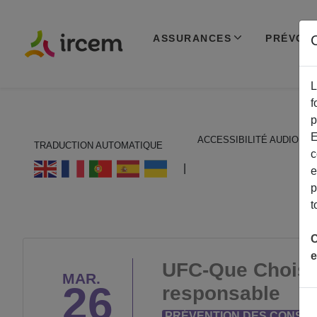
ASSURANCES
PRÉVOY
C
L
f
p
E
ACCESSIBILITÉ AUDIO
TRADUCTION AUTOMATIQUE
c
ECOUTER EN FRANÇAIS
|
e
p
t
C
e
UFC-Que Choisir
MAR.
26
responsable
PRÉVENTION DES CONSO