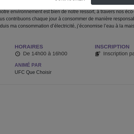
otre environnement est bien de notre ressort, à travers nos éco-
Nous contribuons chaque jour à consommer de manière responsabl
duis ma consommation d’électricité, j’économise l’eau à la maiso
HORAIRES
INSCRIPTION
De 14h00 à 16h00
Inscription p
ANIMÉ PAR
UFC Que Choisir