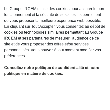
Le Groupe IRCEM utilise des cookies pour assurer le bon
fonctionnement et la sécurité de ses sites. Ils permettent
Découvrez les conseils simples et pratiques
de vous proposer la meilleure expérience web possible.
pour tous, afin de mettre en place rapidement
En cliquant sur Tout Accepter, vous consentez au dépôt de
des habitudes de vie favorables au bien-être et
cookies ou technologies similaires permettant au Groupe
à la santé à long terme. Salle des fêtes Guy
IRCEM et ses partenaires de mesurer l'audience de ce
Hallet, Rue de la Croix Cordier – 51430
site et de vous proposer des offres et/ou services
Tinqueux.
personnalisés. Vous pouvez à tout moment modifier vos
LIEU
préférences.
Tinqueux (51)
Consultez notre politique de confidentialité et notre
HORAIRES
politique en matière de cookies.
De 14h30 à 16h00
INSCRIPTION
Inscription par email
PUBLIC
Sénior