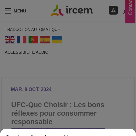
Contacts
MENU
TRADUCTION AUTOMATIQUE
ACCESSIBILITÉ AUDIO
ECOUTER EN FRANÇAIS
MAR. 8 OCT. 2024
UFC-Que Choisir : Les bons
réflexes pour consommer
responsable
PRÉVENTION DES CONSOMMATEURS