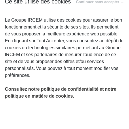
Ce site utilise des cookies
Proposé par
Continuer sans accepter →
Le Groupe IRCEM utilise des cookies pour assurer le bon
La défense de notre santé, de notre
fonctionnement et la sécurité de ses sites. Ils permettent
environnement est bien de notre ressort, à
de vous proposer la meilleure expérience web possible.
travers nos éco-gestes qui se réalisent
En cliquant sur Tout Accepter, vous consentez au dépôt de
facilement et qui sont censés être écologiques,
cookies ou technologies similaires permettant au Groupe
efficaces. Nous contribuons chaque jour à
IRCEM et ses partenaires de mesurer l'audience de ce
consommer de manière responsable et à faire
site et de vous proposer des offres et/ou services
également des économies. Un atelier autour
personnalisés. Vous pouvez à tout moment modifier vos
de quatre thèmes : Je réduis ma
préférences.
consommation d’électricité, j’économise l’eau
à la maison, je respire un air sain chez moi, je
Consultez notre politique de confidentialité et notre
réduis mes déchets. France Services, salle
politique en matière de cookies.
pressoir, 25 rue de la gare, Vars.
LIEU
Vars (16)